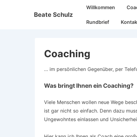
↓
Hauptnavigation
Willkommen
Coa
Zum
Beate Schulz
Inhalt
Rundbrief
Kontak
Coaching
… im persönlichen Gegenüber, per Tele
Was bringt Ihnen ein Coaching?
Viele Menschen wollen neue Wege besch
ist gar nicht so einfach. Denn dazu mus
Ungewohntes einlassen und Unsicherhei
Hier kann ich Ihnen als Coach eine groß