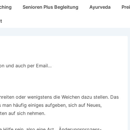
ching
Senioren Plus Begleitung
Ayurveda
Pre
t
fon und auch per Email…
reiten oder wenigstens die Weichen dazu stellen. Das
s man häufig einiges aufgeben, sich auf Neues,
ten auf sich nehmen.
e Hilfe sein, also eine Art „Änderungsprozess-